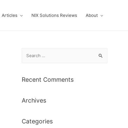
Articles
NIX Solutions Reviews
About
S
e
a
r
Recent Comments
c
h
Archives
f
o
r
Categories