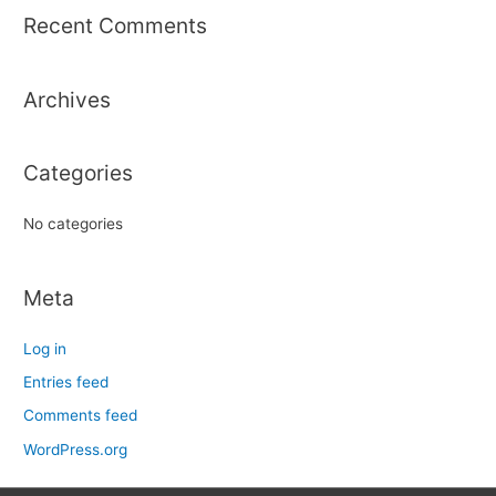
r
Recent Comments
c
h
Archives
f
o
r
Categories
:
No categories
Meta
Log in
Entries feed
Comments feed
WordPress.org