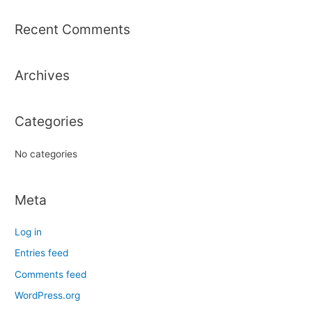
a
r
Recent Comments
c
h
Archives
f
o
r
Categories
:
No categories
Meta
Log in
Entries feed
Comments feed
WordPress.org